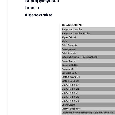
Isopropylmyristat
Lanolin
Algenextrakte