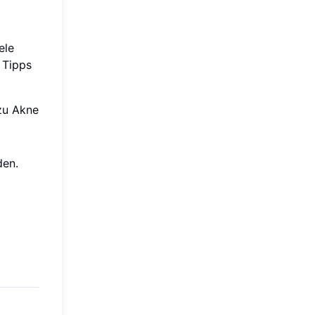
ele
 Tipps
zu Akne
den.