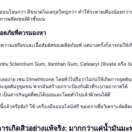
อ่อนโยนกว่า มีขนาดโมเลกุลใหญ่กว่า ทำให้ระคายเคืองน้อยกว่
การผลัดเซลล์ผิวชั้นบน
ลอดภัยที่ควรมองหา
ต่อความเสถียรและเนื้อสัมผัสของผลิตภัณฑ์ แต่บางครั้งก็อาจก่อให้เ
ช่น Sclerotium Gum, Xanthan Gum, Cetearyl Olivate หรือ S
ระเหยง่าย เช่น Dimethicone โดยทั่วไปถือว่าไม่ก่อให้เกิดการอุดตั
ะอุดตันรูขุมขน พวกมันสร้างเกราะป้องกันผิวที่ระบายอากาศได้
ป็นสารกันบูดที่พบได้บ่อยและโดยทั่วไปแล้วผิวทนได้ดี
้แล้วหรือยัง? ใช้
เครื่องมือออนไลน์ฟรี
ของเราเพื่อวิเคราะห์ผลิต
รเกิดสิวอย่างแท้จริง: มากกว่าแค่น้ำมันมะ