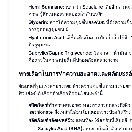
Hemi-Squalane:
เบากว่า Squalane เสียอีก ส่วนผส
ความรู้สึกเหนอะหนะของน้ำมันบนผิว
Glycerin:
สารให้ความชุ่มชื้นยอดนิยมที่ดึงความช
การอุดตันรูขุมขน 0
Hyaluronic Acid:
มีชื่อเสียงในการกักเก็บน้ำได้ถึง
ตันรูขุมขน
Caprylic/Capric Triglyceride:
ได้มาจากน้ำมันมะพร
คือสารให้ความนุ่มลื่นที่ปลอดภัยและสง่างาม
ทางเลือกในการทำความสะอาดและผลัดเซลล์ผิ
ซัลเฟตที่รุนแรงสามารถชะล้างความชุ่มชื้นตามธรรมชาต
สิวแย่ลงได้ เลือกตัวเลือกที่อ่อนโยนเหล่านี้
ผลิตภัณฑ์ทำความสะอาด:
มองหาสารลดแรงตึงผิว 
Isethionate สิ่งเหล่านี้อ่อนโยนต่อเกราะป้องกันผิ
ผลิตภัณฑ์ผลัดเซลล์ผิว:
แทนที่จะใช้สครับที่เสียดสี 
Salicylic Acid (BHA):
ละลายในน้ำมัน สามารถ