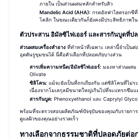
ภายใน เป็นส่วนผสมหลักสำหรับสิว
Mandelic Acid (AHA):
กรดอัลฟาไฮดรอกซีที่
โคลิก ในขณะเดียวกันก็ยังคงมีประสิทธิภาพใน
ตัวประสาน อิมัลซิไฟเออร์ และสารกันบูดที่ป
ส่วนผสมเครื่องสำอาง
ที่ทำหน้าที่เฉพาะ เหล่านี้จำเป็น
อุดตันรูขุมขนได้ นี่คือตัวเลือกที่ปลอดภัยบางส่วน
สารเพิ่มความหนืด/อิมัลซิไฟเออร์:
มองหาส่วนผสม เ
Olivate
ซิลิโคน:
แม้จะยังเป็นที่ถกเถียงกัน แต่ซิลิโคนที่ไม่
เนื่องจากโมเลกุลมีขนาดใหญ่เกินไปที่จะแทรกซึมแล
สารกันบูด:
Phenoxyethanol และ Caprylyl Glycol เ
พร้อมที่จะตรวจสอบผลิตภัณฑ์ปัจจุบันของคุณกับรายการนี
ดูแลผิวของคุณอย่างรวดเร็ว
ทางเลือกจากธรรมชาติที่ปลอดภัยต่อกา