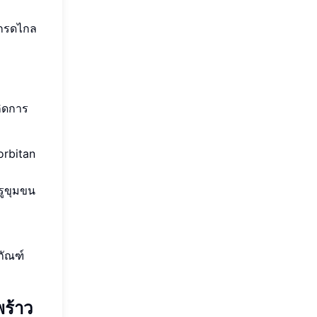
ากรดไกล
กิดการ
orbitan
นรูขุมขน
ภัณฑ์
พร้าว