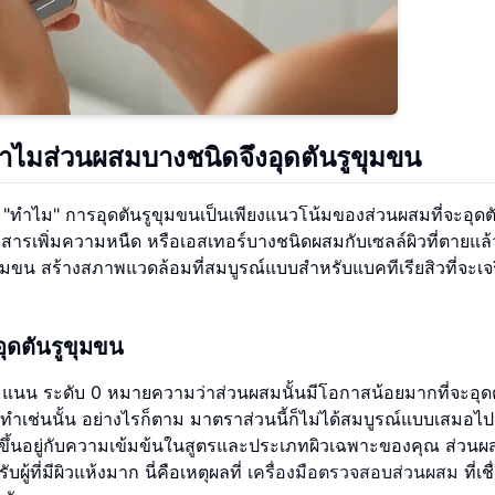
 ทำไมส่วนผสมบางชนิดจึงอุดตันรูขุมขน
้าใจ "ทำไม" การอุดตันรูขุมขนเป็นเพียงแนวโน้มของส่วนผสมที่จะอุดต
ัน สารเพิ่มความหนืด หรือเอสเทอร์บางชนิดผสมกับเซลล์ผิวที่ตายแล
ุมขน สร้างสภาพแวดล้อมที่สมบูรณ์แบบสำหรับแบคทีเรียสิวที่จะเจ
ุดตันรูขุมขน
ะแนน ระดับ 0 หมายความว่าส่วนผสมนั้นมีโอกาสน้อยมากที่จะอุดต
เช่นนั้น อย่างไรก็ตาม มาตราส่วนนี้ก็ไม่ได้สมบูรณ์แบบเสมอไป
ขึ้นอยู่กับความเข้มข้นในสูตรและประเภทผิวเฉพาะของคุณ ส่วนผสม
ผู้ที่มีผิวแห้งมาก นี่คือเหตุผลที่
เครื่องมือตรวจสอบส่วนผสม
ที่เช