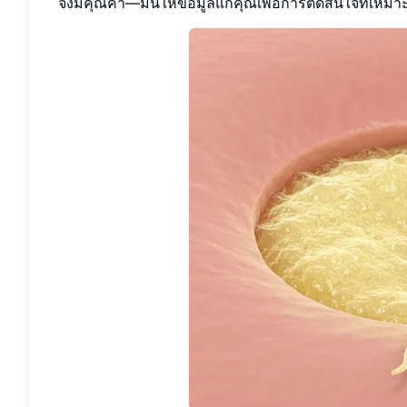
จึงมีคุณค่า—มันให้ข้อมูลแก่คุณเพื่อการตัดสินใจที่เหมา