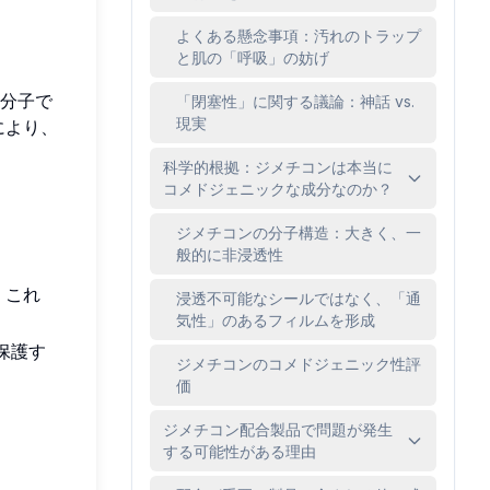
よくある懸念事項：汚れのトラップ
と肌の「呼吸」の妨げ
分子で
「閉塞性」に関する議論：神話 vs.
現実
により、
科学的根拠：ジメチコンは本当に
コメドジェニックな成分なのか？
ジメチコンの分子構造：大きく、一
般的に非浸透性
。これ
浸透不可能なシールではなく、「通
気性」のあるフィルムを形成
保護す
ジメチコンのコメドジェニック性評
価
。
ジメチコン配合製品で問題が発生
する可能性がある理由