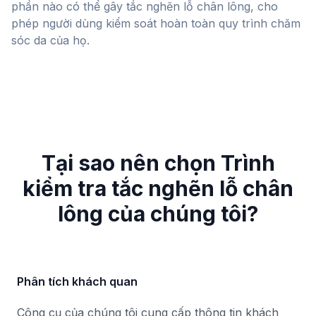
phần nào có thể gây tắc nghẽn lỗ chân lông, cho
phép người dùng kiểm soát hoàn toàn quy trình chăm
sóc da của họ.
Kiểm
Trong
Tại sao nên chọn Trình
kiểm tra tắc nghẽn lỗ chân
lông của chúng tôi?
Tin tốt! Không có thành phần gây mụn
nào được tìm thấy trong đầu vào của
bạn. Điều này có nghĩa là sản phẩm ít có
khả năng gây tắc nghẽn lỗ chân lông.
Phân tích khách quan
Công cụ của chúng tôi cung cấp thông tin khách