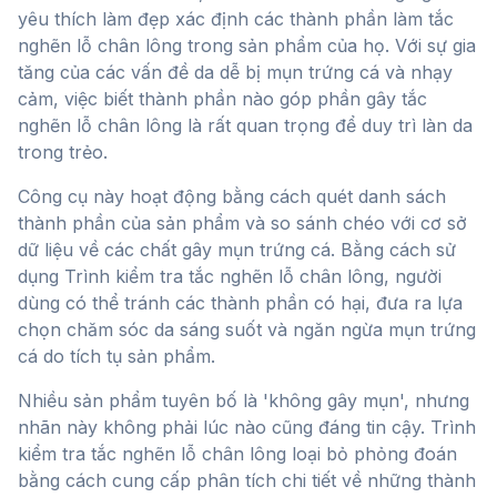
HƯỚNG DẪN:
yêu thích làm đẹp xác định các thành phần làm tắc
nghẽn lỗ chân lông trong sản phẩm của họ. Với sự gia
tăng của các vấn đề da dễ bị mụn trứng cá và nhạy
cảm, việc biết thành phần nào góp phần gây tắc
nghẽn lỗ chân lông là rất quan trọng để duy trì làn da
trong trẻo.
Công cụ này hoạt động bằng cách quét danh sách
thành phần của sản phẩm và so sánh chéo với cơ sở
dữ liệu về các chất gây mụn trứng cá. Bằng cách sử
dụng Trình kiểm tra tắc nghẽn lỗ chân lông, người
dùng có thể tránh các thành phần có hại, đưa ra lựa
chọn chăm sóc da sáng suốt và ngăn ngừa mụn trứng
cá do tích tụ sản phẩm.
Nhiều sản phẩm tuyên bố là 'không gây mụn', nhưng
nhãn này không phải lúc nào cũng đáng tin cậy. Trình
kiểm tra tắc nghẽn lỗ chân lông loại bỏ phỏng đoán
bằng cách cung cấp phân tích chi tiết về những thành