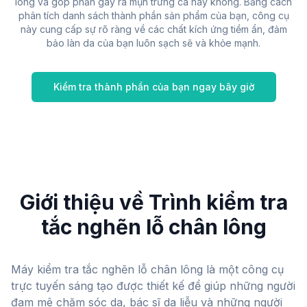
lông và góp phần gây ra mụn trứng cá hay không. Bằng cách
phân tích danh sách thành phần sản phẩm của bạn, công cụ
này cung cấp sự rõ ràng về các chất kích ứng tiềm ẩn, đảm
bảo làn da của bạn luôn sạch sẽ và khỏe mạnh.
Kiểm tra thành phần của bạn ngay bây giờ
MÁY KIỂM TRA LỖ CHÂN
LÔNG
CHỈ TRONG VÀI CÚ NHẤP CHUỘT, HÃY
KIỂM TRA CÁC THÀNH PHẦN LÀM TẮC
Giới thiệu về Trình kiểm tra
NGHẼN LỖ CHÂN LÔNG TRONG DA, TÓC
VÀ CÁC SẢN PHẨM TRANG ĐIỂM CỦA BẠN.
tắc nghẽn lỗ chân lông
TẠI SAO CHÚNG TÔI TẠO RA CÔNG CỤ KIỂM
Máy kiểm tra tắc nghẽn lỗ chân lông là một công cụ
TRA LỖ CHÂN LÔNG
trực tuyến sáng tạo được thiết kế để giúp những người
đam mê chăm sóc da, bác sĩ da liễu và những người