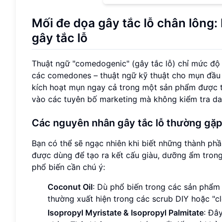
Mối đe dọa gây tắc lỗ chân lông:
gây tắc lỗ
Thuật ngữ "comedogenic" (gây tắc lỗ) chỉ mức độ
các comedones – thuật ngữ kỹ thuật cho mụn đầu 
kích hoạt mụn ngay cả trong một sản phẩm được th
vào các tuyên bố marketing mà không kiểm tra da
Các nguyên nhân gây tắc lỗ thường gặp 
Bạn có thể sẽ ngạc nhiên khi biết những thành ph
được dùng để tạo ra kết cấu giàu, dưỡng ẩm trong
phổ biến cần chú ý:
Coconut Oil
: Dù phổ biến trong các sản phẩm 
thường xuất hiện trong các scrub DIY hoặc "cl
Isopropyl Myristate & Isopropyl Palmitate
: Đâ