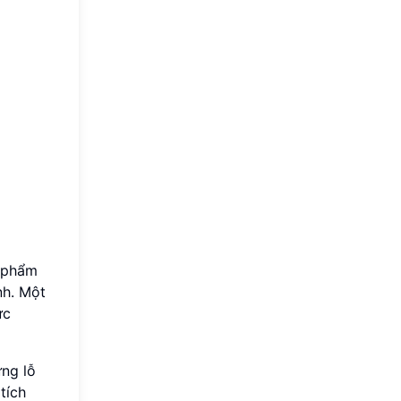
n phẩm
nh. Một
ức
ng lỗ
tích