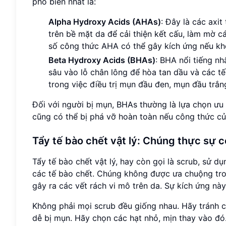
phổ biến nhất là:
Alpha Hydroxy Acids (AHAs)
: Đây là các axit
trên bề mặt da để cải thiện kết cấu, làm mờ 
số công thức AHA có thể gây kích ứng nếu kh
Beta Hydroxy Acids (BHAs)
: BHA nổi tiếng nh
sâu vào lỗ chân lông để hòa tan dầu và các tế 
trong việc điều trị mụn đầu đen, mụn đầu trắ
Đối với người bị mụn, BHAs thường là lựa chọn ưu 
cũng có thể bị phá vỡ hoàn toàn nếu công thức củ
Tẩy tế bào chết vật lý: Chúng thực sự 
Tẩy tế bào chết vật lý, hay còn gọi là scrub, sử d
các tế bào chết. Chúng không được ưa chuộng tron
gây ra các vết rách vi mô trên da. Sự kích ứng này
Không phải mọi scrub đều giống nhau. Hãy tránh c
dễ bị mụn. Hãy chọn các hạt nhỏ, mịn thay vào đó