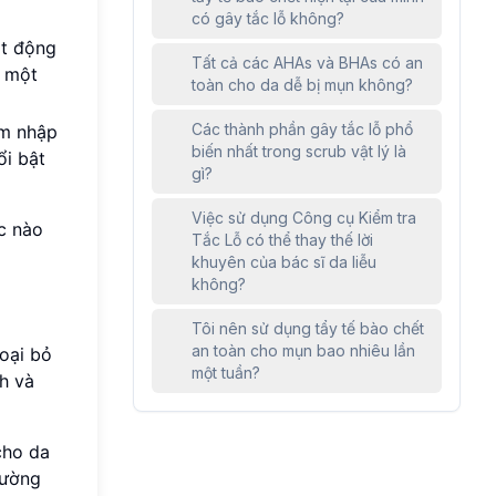
có gây tắc lỗ không?
ạt động
Tất cả các AHAs và BHAs có an
, một
toàn cho da dễ bị mụn không?
Các thành phần gây tắc lỗ phổ
âm nhập
biến nhất trong scrub vật lý là
ổi bật
gì?
Việc sử dụng Công cụ Kiểm tra
ọc nào
Tắc Lỗ có thể thay thế lời
khuyên của bác sĩ da liễu
không?
Tôi nên sử dụng tẩy tế bào chết
an toàn cho mụn bao nhiêu lần
loại bỏ
một tuần?
h và
cho da
hường