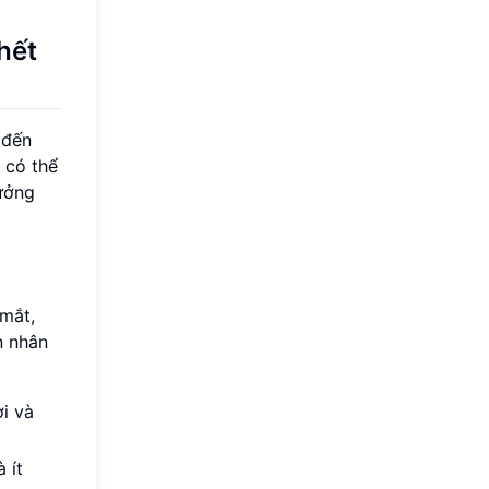
hết
 đến
 có thể
tưởng
 mắt,
n nhân
ời và
 ít