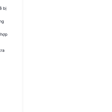
ễ bị
áng
 hợp
tra