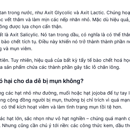
 tan trong nước, như Axit Glycolic và Axit Lactic. Chúng ho
các vết thâm và làm mịn các nếp nhăn nhỏ. Mặc dù hiệu quả
ông được lựa chọn cẩn thận.
ất là Axit Salicylic. Nó tan trong dầu, có nghĩa là có thể th
bào chết tích tụ. Điều này khiến nó trở thành thành phần n
ng và mụn viêm.
tiên. Tuy nhiên, hiệu quả của bất kỳ tẩy tế bào chết hoá h
a sản phẩm chứa các thành phần gây tắc lỗ chân lông.
có hại cho da dễ bị mụn không?
ụng các hạt nhỏ như đường, muối hoặc hạt jojoba để tự tay 
g cộng đồng người bị mụn, thường bị chỉ trích vì quá mạn
 có thể kích hoạt viêm và làm tình trạng mụn tồi tệ hơn.
ác hạt lớn, sắc nhọn như vỏ hạt nghiền – chúng quá mạnh 
. Nhưng cũng cần chú ý tới nền: các công thức kem, dầu t