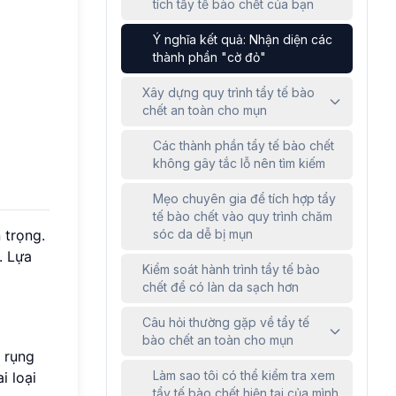
tích tẩy tế bào chết của bạn
Ý nghĩa kết quả: Nhận diện các
thành phần "cờ đỏ"
Xây dựng quy trình tẩy tế bào
chết an toàn cho mụn
Các thành phần tẩy tế bào chết
không gây tắc lỗ nên tìm kiếm
Mẹo chuyên gia để tích hợp tẩy
tế bào chết vào quy trình chăm
 trọng.
sóc da dễ bị mụn
. Lựa
Kiểm soát hành trình tẩy tế bào
chết để có làn da sạch hơn
Câu hỏi thường gặp về tẩy tế
bào chết an toàn cho mụn
g rụng
Làm sao tôi có thể kiểm tra xem
i loại
tẩy tế bào chết hiện tại của mình