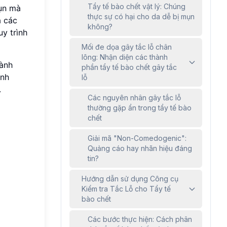
Tẩy tế bào chết vật lý: Chúng
mụn mà
thực sự có hại cho da dễ bị mụn
a các
không?
y trình
Mối đe dọa gây tắc lỗ chân
lông: Nhận diện các thành
hành
phần tẩy tế bào chết gây tắc
ành
lỗ
.
Các nguyên nhân gây tắc lỗ
thường gặp ẩn trong tẩy tế bào
chết
Giải mã "Non-Comedogenic":
Quảng cáo hay nhãn hiệu đáng
tin?
Hướng dẫn sử dụng Công cụ
Kiểm tra Tắc Lỗ cho Tẩy tế
bào chết
Các bước thực hiện: Cách phân