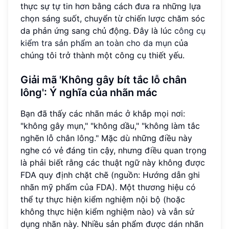
thực sự tự tin hơn bằng cách đưa ra những lựa
chọn sáng suốt, chuyển từ chiến lược chăm sóc
da phản ứng sang chủ động. Đây là lúc
công cụ
kiểm tra sản phẩm an toàn cho da mụn
của
chúng tôi trở thành một công cụ thiết yếu.
Giải mã 'Không gây bít tắc lỗ chân
lông': Ý nghĩa của nhãn mác
Bạn đã thấy các nhãn mác ở khắp mọi nơi:
"không gây mụn," "không dầu," "không làm tắc
nghẽn lỗ chân lông." Mặc dù những điều này
nghe có vẻ đáng tin cậy, nhưng điều quan trọng
là phải biết rằng các thuật ngữ này không được
FDA quy định chặt chẽ (nguồn: Hướng dẫn ghi
nhãn mỹ phẩm của FDA). Một thương hiệu có
thể tự thực hiện kiểm nghiệm nội bộ (hoặc
không thực hiện kiểm nghiệm nào) và vẫn sử
dụng nhãn này. Nhiều sản phẩm được dán nhãn