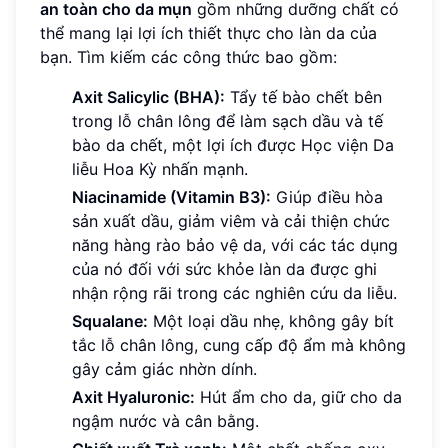
an toàn cho da mụn
gồm những dưỡng chất có
thể mang lại lợi ích thiết thực cho làn da của
bạn. Tìm kiếm các công thức bao gồm:
Axit Salicylic (BHA):
Tẩy tế bào chết bên
trong lỗ chân lông để làm sạch dầu và tế
bào da chết, một lợi ích được Học viện Da
liễu Hoa Kỳ nhấn mạnh.
Niacinamide (Vitamin B3):
Giúp điều hòa
sản xuất dầu, giảm viêm và cải thiện chức
năng hàng rào bảo vệ da, với các tác dụng
của nó đối với sức khỏe làn da được ghi
nhận rộng rãi trong các nghiên cứu da liễu.
Squalane:
Một loại dầu nhẹ, không gây bít
tắc lỗ chân lông, cung cấp độ ẩm mà không
gây cảm giác nhờn dính.
Axit Hyaluronic:
Hút ẩm cho da, giữ cho da
ngậm nước và cân bằng.