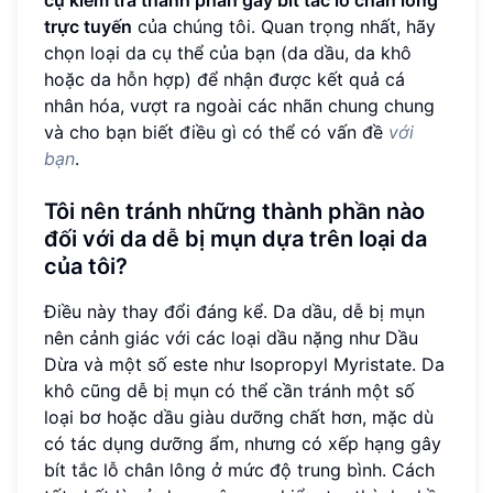
cụ kiểm tra thành phần gây bít tắc lỗ chân lông
trực tuyến
của chúng tôi. Quan trọng nhất, hãy
chọn loại da cụ thể của bạn (da dầu, da khô
hoặc da hỗn hợp) để nhận được kết quả cá
nhân hóa, vượt ra ngoài các nhãn chung chung
và cho bạn biết điều gì có thể có vấn đề
với
bạn
.
Tôi nên tránh những thành phần nào
đối với da dễ bị mụn dựa trên loại da
của tôi?
Điều này thay đổi đáng kể. Da dầu, dễ bị mụn
nên cảnh giác với các loại dầu nặng như Dầu
Dừa và một số este như Isopropyl Myristate. Da
khô cũng dễ bị mụn có thể cần tránh một số
loại bơ hoặc dầu giàu dưỡng chất hơn, mặc dù
có tác dụng dưỡng ẩm, nhưng có xếp hạng gây
bít tắc lỗ chân lông ở mức độ trung bình. Cách