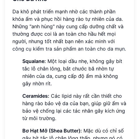
Da khô phát triển mạnh nhờ các thành phần
khóa ẩm và phục hồi hàng rào tự nhiên của da.
Những "anh hùng" này cung cấp dưỡng chất và
thường được coi là an toàn cho hầu hết mọi
người, nhưng tốt nhất bạn nên xác minh với
công cụ kiểm tra sản phẩm an toàn cho da mụn
.
Squalane:
Một loại dầu nhẹ, không gây bít
tắc lỗ chân lông, bắt chước bã nhờn tự
nhiên của da, cung cấp độ ẩm mà không
gây nhờn rít.
Ceramides:
Các lipid này rất cần thiết cho
hàng rào bảo vệ da của bạn, giúp giữ ẩm và
bảo vệ chống lại các tác nhân gây kích ứng
từ môi trường.
Bơ Hạt Mỡ (Shea Butter):
Mặc dù có chỉ số
gây bít tắc lỗ chân lông thấp, nhưng nó có