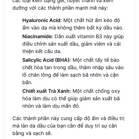
các loại kem dạng gel, huyết thanh và kem
dưỡng với các thành phần mạnh mẽ này:
Hyaluronic Acid:
Một chất hút ẩm kéo độ
ẩm vào da mà không thêm bất kỳ dầu nào.
Niacinamide:
Dẫn xuất vitamin B3 này giúp
điều chỉnh sản xuất dầu, giảm viêm và cải
thiện kết cấu da.
Salicylic Acid (BHA):
Một chất tẩy tế bào
chết hòa tan trong dầu, thâm nhập sâu vào
lỗ chân lông để làm sạch bã nhờn và cặn
bẩn.
Chiết xuất Trà Xanh:
Một chất chống oxy
hóa làm dịu có thể giúp giảm sản xuất bã
nhờn và làm dịu mẩn đỏ.
Các thành phần này cung cấp độ ẩm và điều trị
mà làn da dầu của bạn cần để duy trì sự cân
bằng và sạch sẽ.